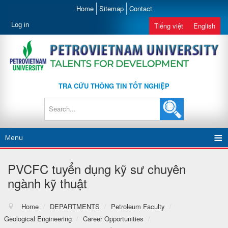
Home
Sitemap
Contact
Log in
Tiếng việt
English
TRA CỨU THÔNG TIN TỐT NGHIỆP
Menu
PVCFC tuyển dụng kỹ sư chuyên
ngành kỹ thuật
Home
/
DEPARTMENTS
/
Petroleum Faculty
/
Geological Engineering
/
Career Opportunities
/