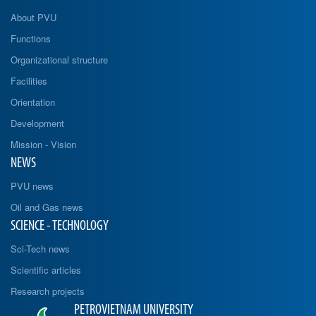
About PVU
Functions
Organizational structure
Facilities
Orientation
Development
Mission - Vision
NEWS
PVU news
Oil and Gas news
SCIENCE - TECHNOLOGY
Sci-Tech news
Scientific articles
Research projects
PETROVIETNAM UNIVERSITY