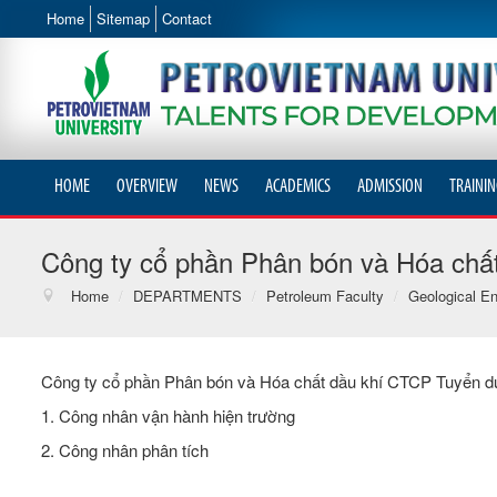
Home
Sitemap
Contact
HOME
OVERVIEW
NEWS
ACADEMICS
ADMISSION
TRAININ
Công ty cổ phần Phân bón và Hóa chấ
Home
/
DEPARTMENTS
/
Petroleum Faculty
/
Geological En
Công ty cổ phần Phân bón và Hóa chất dầu khí CTCP Tuyển d
1. Công nhân vận hành hiện trường
2. Công nhân phân tích