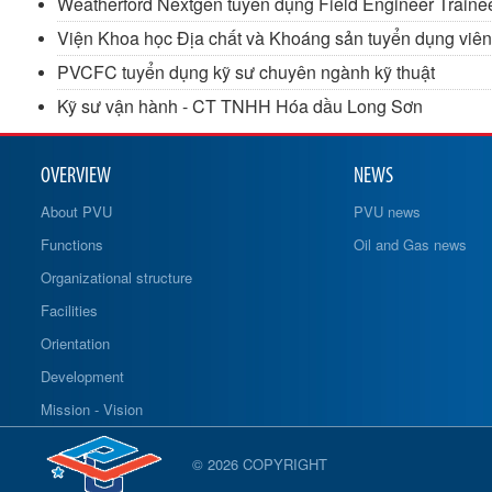
Weatherford Nextgen tuyển dụng Field Engineer Traine
Viện Khoa học Địa chất và Khoáng sản tuyển dụng viê
PVCFC tuyển dụng kỹ sư chuyên ngành kỹ thuật
Kỹ sư vận hành - CT TNHH Hóa dầu Long Sơn
OVERVIEW
NEWS
About PVU
PVU news
Functions
Oil and Gas news
Organizational structure
Facilities
Orientation
Development
Mission - Vision
© 2026 COPYRIGHT