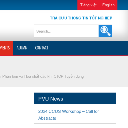
Tiếng việt
English
TRA CỨU THÔNG TIN TỐT NGHIỆP
MENTS
ALUMNI
CONTACT
n Phân bón và Hóa chất dầu khí CTCP Tuyển dụng
PVU News
2024 CCUS Workshop – Call for
Abstracts