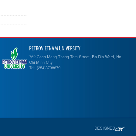
PETROVIETNAM UNIVERSITY
762 Cach Mang Thang Tam Street, Ba Ria Ward, Ho
Chi Minh City
Tel: (254)3738879
DESIGNED