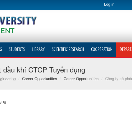
Log in
G
STUDENTS
LIBRARY
SCIENTIFIC RESEARCH
COOPERATION
DEPART
t dầu khí CTCP Tuyển dụng
gineering
/
Career Opportunities
/
Career Opportunities
/
Công ty cổ phầ
ụng