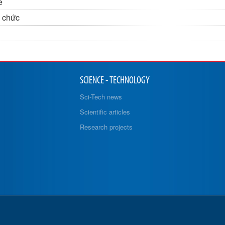
e
n chức
SCIENCE - TECHNOLOGY
Sci-Tech news
Scientific articles
Research projects