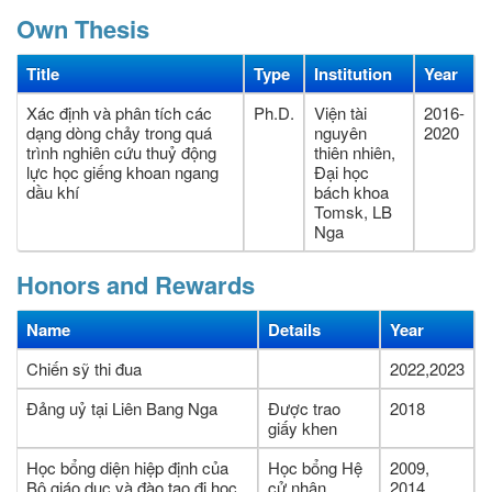
Own Thesis
Title
Type
Institution
Year
Xác định và phân tích các
Ph.D.
Viện tài
2016-
dạng dòng chảy trong quá
nguyên
2020
trình nghiên cứu thuỷ động
thiên nhiên,
lực học giếng khoan ngang
Đại học
dầu khí
bách khoa
Tomsk, LB
Nga
Honors and Rewards
Name
Details
Year
Chiến sỹ thi đua
2022,2023
Đảng uỷ tại Liên Bang Nga
Được trao
2018
giấy khen
Học bổng diện hiệp định của
Học bổng Hệ
2009,
Bộ giáo dục và đào tạo đi học
cử nhân,
2014,