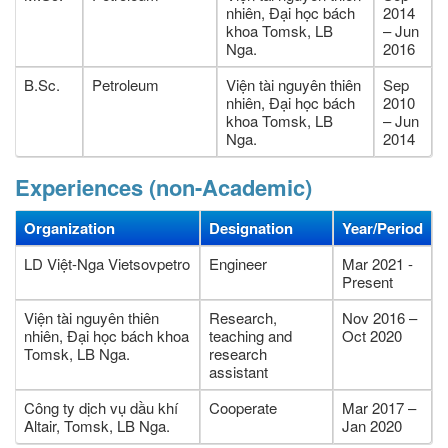
nhiên, Đại học bách
2014
khoa Tomsk, LB
– Jun
Nga.
2016
B.Sc.
Petroleum
Viện tài nguyên thiên
Sep
nhiên, Đại học bách
2010
khoa Tomsk, LB
– Jun
Nga.
2014
Experiences (non-Academic)
Organization
Designation
Year/Period
LD Việt-Nga Vietsovpetro
Engineer
Mar 2021 -
Present
Viện tài nguyên thiên
Research,
Nov 2016 –
nhiên, Đại học bách khoa
teaching and
Oct 2020
Tomsk, LB Nga.
research
assistant
Công ty dịch vụ dầu khí
Cooperate
Mar 2017 –
Altair, Tomsk, LB Nga.
Jan 2020