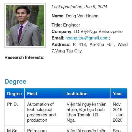
Last updated on: Jan 9, 2024
Name
: Dong Van Hoang
Title:
Engineer
Company
: LD Việt-Nga Vietsovpetro
Email
:
hoang.tpu@gmail.com
;
Address
: P. 418, A5-Khu F5 , Ward
7,Vung Tau City.
Research Interests
:
Degree
Degree
Field
Institution
Year
Ph.D.
Automation of
Viện tài nguyên thiên
Nov
technological
nhiên, Đại học bách
2016
processes and
khoa Tomsk, LB
– Jun
production
Nga.
2020
M.Sc.
Petroleum
Viện tài nguyên thiên
Sep