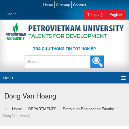
Home
Sitemap
Contact
Log in
Tiếng việt
English
TRA CỨU THÔNG TIN TỐT NGHIỆP
Menu
Dong Van Hoang
Home
/
DEPARTMENTS
/
Petroleum Engineering Faculty
/
Dong Van Hoang