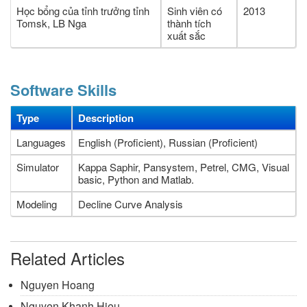
Học bổng của tỉnh trưởng tỉnh
Sinh viên có
2013
Tomsk, LB Nga
thành tích
xuất sắc
Software Skills
Type
Description
Languages
English (Proficient), Russian (Proficient)
Simulator
Kappa Saphir, Pansystem, Petrel, CMG, Visual
basic, Python and Matlab.
Modeling
Decline Curve Analysis
Related Articles
Nguyen Hoang
Nguyen Khanh Hieu